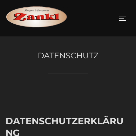
Zum
Inhalt
SEIT
springen
DATENSCHUTZ
DATENSCHUTZERKLÄRU
NG